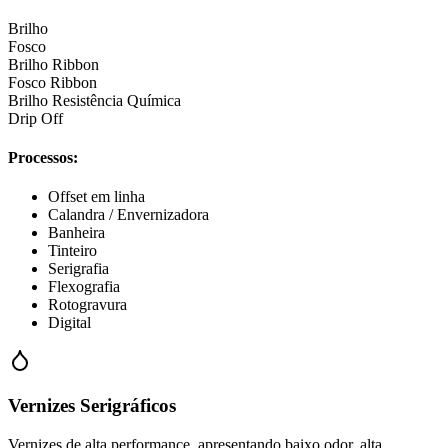
Brilho
Fosco
Brilho Ribbon
Fosco Ribbon
Brilho Resistência Química
Drip Off
Processos:
Offset em linha
Calandra / Envernizadora
Banheira
Tinteiro
Serigrafia
Flexografia
Rotogravura
Digital
Vernizes Serigráficos
Vernizes de alta performance, apresentando baixo odor, alta